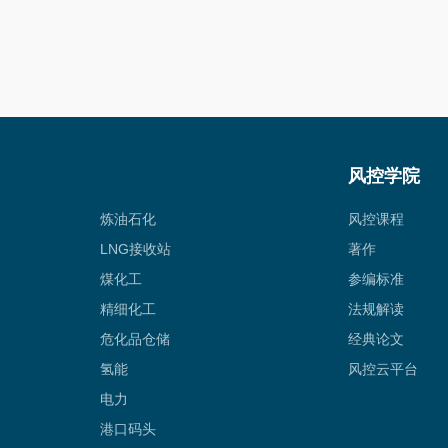
风控学院
炼油石化
风控课程
LNG接收站
著作
煤化工
参编标准
精细化工
法规解读
危化品仓储
经典论文
氢能
风控云平台
电力
港口码头