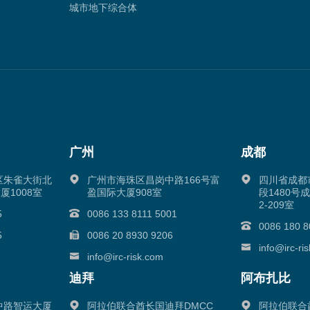
城市地下综合体
广州
成都
区朱雀大街北
广州市海珠区昌岗中路166号富
四川省成都
厦1008室
盈国际大厦908室
段1480号
2-209室
5
0086 133 8111 5001
0086 180 8
5
0086 20 8930 9206
info@irc-ri
info@irc-risk.com
迪拜
阿布扎比
中路智运大厦
阿拉伯联合酋长国迪拜DMCC
阿拉伯联合