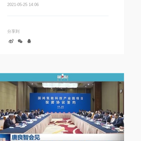
2021-05-25 14:06
塔顺利完成吊装。装置首台超限塔器完
成吊装，标志着乙烯装置向项目中交又
迈出了坚实的一大步。
分享到