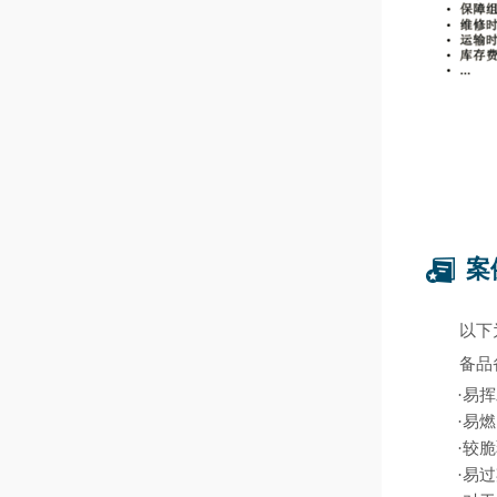
案
以下
备品
·易
·易
·较
·易