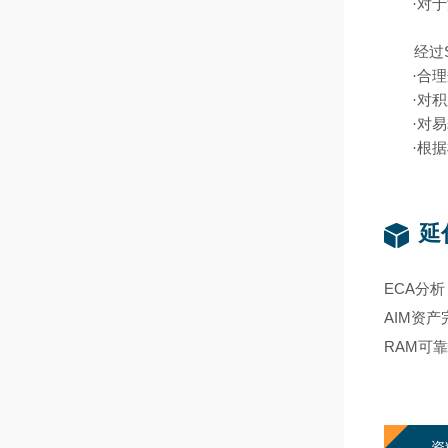
·对
经过
·合
·对
·对
·根
延
ECA分析
AIM资
RAM可
资