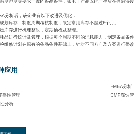
于温度湿度等要求一致的备品备件，如电子产品应统一存放在有温湿
SA
分析后，该企业有以下改进及优化：
6
理规划库存，制度周期考核制度，限定常用库存不超过
个月。
积压库存进行梳理整改，定期抽检及整理。
易耗品进行统计及管理，根据每个周期不同的消耗能力，制定备品备
据检维修计划在原有的备品备件基础上，针对不同方向及方案进行整
伸应用
FMEA分析
产完整性管理
CMP腐蚀
靠性分析
料下载