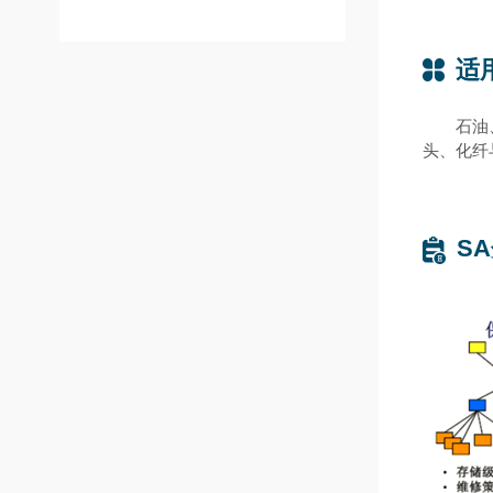
适
石油
头、化纤
S